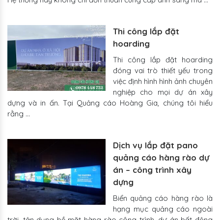
Thi công lắp đặt
hoarding
Thi công lắp đặt hoarding
đóng vai trò thiết yếu trong
việc định hình hình ảnh chuyên
nghiệp cho mọi dự án xây
dựng và in ấn. Tại Quảng cáo Hoàng Gia, chúng tôi hiểu
rằng …
Dịch vụ lắp đặt pano
quảng cáo hàng rào dự
án – công trình xây
dựng
Biển quảng cáo hàng rào là
hạng mục quảng cáo ngoài
trời, tận dụng bề mặt hàng rào công trình, dự án bất động