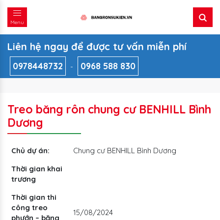
Menu
Liên hệ ngay để được tư vấn miễn phí
0978448732
0968 588 830
-
Treo băng rôn chung cư BENHILL Bình
Dương
Chủ dự án:
Chung cư BENHILL Bình Dương
Thời gian khai
trương
Thời gian thi
công treo
15/08/2024
phướn – băng