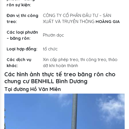
rôn sự kiện:
Đơn vị thi công
CÔNG TY CỔ PHẦN ĐẦU TƯ – SẢN
treo:
XUẤT VÀ TRUYỀN THÔNG
HOÀNG GIA
Các loại phướn
Phướn dọc
– băng rôn:
Loại hợp đồng:
tổ chức
Các dịch vụ
Xin cấp phép treo, thi công treo, tháo
khác:
dỡ khi hoàn thành
Các hình ảnh thực tế treo băng rôn cho
chung cư BENHILL Bình Dương
Tại đường Hồ Văn Miên