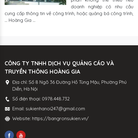
doanh nghiệp có nhu cầu
cung cấp thông tin về công trình, hoặc quảng bá công trình,
… Hoàng Gia …
CÔNG TY TNHH DỊCH VỤ QUẢNG CÁO VÀ
TRUYỀN THÔNG HOÀNG GIA
Địa chỉ:
Số 8 Ngõ 36 Đường Hồ Tùng Mậu, Phường Phú
Diễn, Hà Nội
Số điện thoại:
0978.448.732
Email:
sukienhanoi247@gmail.com
Website:
https://bangronsukien.vn/